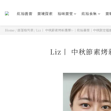
紘裕善齋
齋境探索
裕味齋堂
紘裕食集
齋
Home
/
部落格列表
/
Liz丨 中秋節素烤新選擇✨️｜紘裕善齋｜中秋限定植感炙
Liz丨 中秋節素