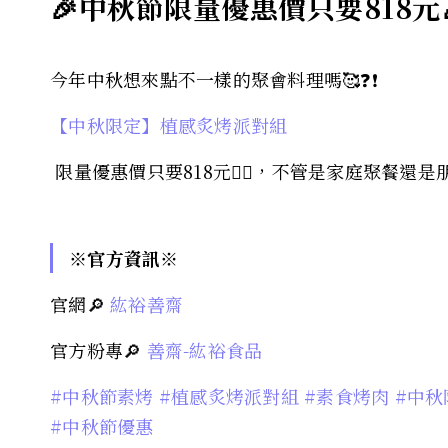
🎉中秋節限量優惠價只要818元
今年中秋想來點不一樣的聚會料理嗎🥰❓️❗️
【中秋限定】植感炙烤派對組
限量優惠價只要818元❤️‍🔥，不管是家庭聚餐
※官方資訊※
官網🔎
紘裕善齋
官方粉專🔎
善齋-紘裕食品
#中秋節素烤
#植感炙烤派對組
#素食烤肉
#中秋
#中秋節優惠