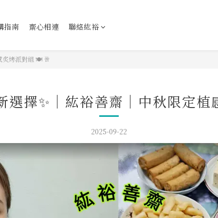
購指南
齋心相連
聯絡紘裕
烤派對組 🍽 🥂
烤新選擇✨️｜紘裕善齋｜中秋限定植感炙
2025-09-22