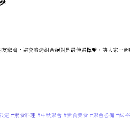

還是朋友聚會，這套素烤組合絕對是最佳選擇💝，讓大家一起
限定
#素食料理
#中秋聚會
#素食美食
#聚會必備
#紘