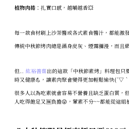
植物肉捲
：扎實口感，越嚼越香💥
每一款食材刷上沙茶醬或各式素食醬汁，都能激發不
傳統中秋節烤肉總是滿身炭灰、煙霧瀰漫，而且網子
但..
. 紘裕善齋
出的這款「中秋節素烤」料理包只要在
時又健康💪，讓素肉聚會變得更加輕鬆愉快(´▽｀
很多人以為吃素就會容易不營養且缺乏蛋白質，但這
人吃得飽足又🈚️負擔😜，葷素不分~~都能從這