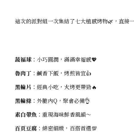
這次的派對組一次集結了七大植感烤物🌿，直接一
蔬福球
：小巧圓潤，滿滿幸福感💖
魯肉丁
：鹹香下飯，烤煎皆宜👍
黑輪片
：經典小吃，火烤更帶勁🔥
黑輪條
：外脆內Q，聚會必備👌
素白帶魚
：重現海味鮮香風韻～
百頁豆腐
：綿密細緻，百搭首選💯