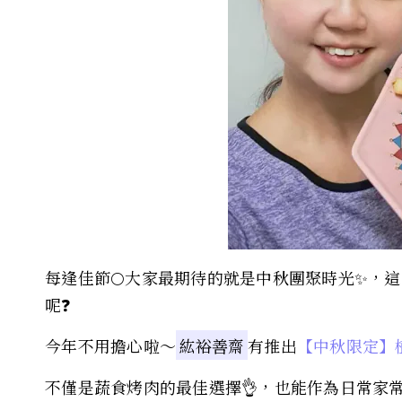
每逢佳節🌕大家最期待的就是中秋團聚時光✨，這
呢❓️
今年不用擔心啦～
紘裕善齋
有推出
【中秋限定】
不僅是蔬食烤肉的最佳選擇👌，也能作為日常家常