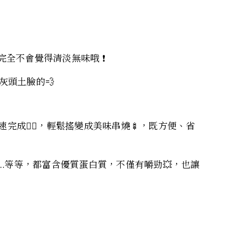
不會覺得清淡無味哦 ❗️
灰頭土臉的💨
🙆‍♀️，輕鬆搖變成美味串燒🍢，既方便、省
.等等，都富含優質蛋白質，不僅有嚼勁💥，也讓