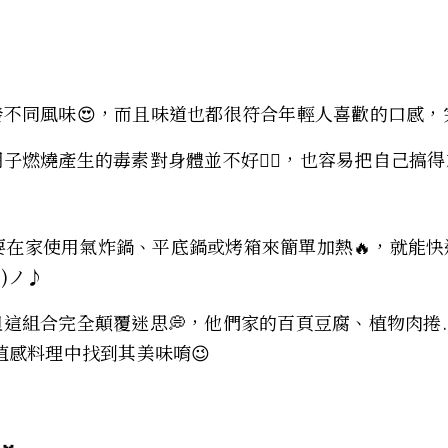
同風味😍，而且味道也都很符合年輕人喜歡的口感，完全
燃燒產生的毒素對身體並不好🙅‍♀️，也容易把自己搞得
家使用氣炸鍋、平底鍋或烤箱來簡單加熱🔥，就能快速完成
)ノ♪
組合完全顛覆迷思💭，他們家的百頁豆腐、植物肉捲..
組植感料理中找到其美味唷😉