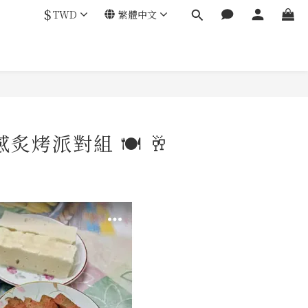
$
TWD
繁體中文
烤派對組 🍽 🥂