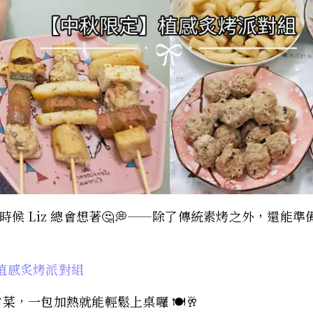
時候 Liz 總會想著🤔💭——除了傳統素烤之外，還
植感炙烤派對組
菜，一包加熱就能輕鬆上桌囉 🍽🥂