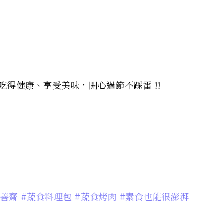
吃得健康、享受美味，開心過節不踩雷 !!
裕善齋
#蔬食料理包
#蔬食烤肉
#素食也能很澎湃