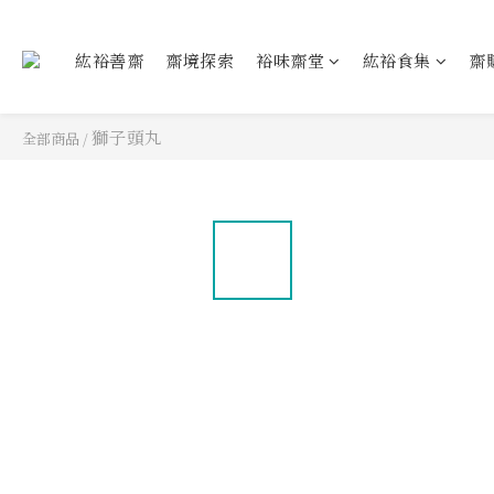
紘裕善齋
齋境探索
裕味齋堂
紘裕食集
齋
獅子頭丸
全部商品
/