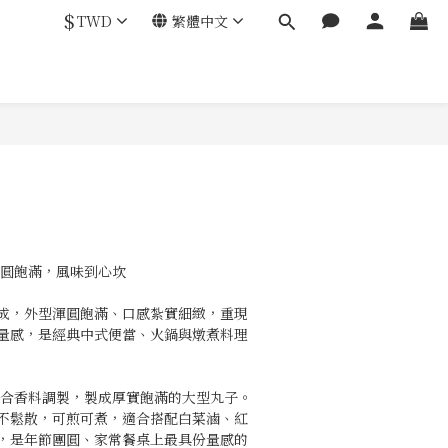
$
TWD
繁體中文
立即購買
渾圓飽滿，風味到心坎
成，外型渾圓飽滿、口感紮實細緻，重現
量感，是經典中式便當、火鍋與燉煮料理
結合香料調製，製成厚實飽滿的大型丸子。
不鬆散，可煎可煮，適合搭配白菜滷、紅
，是年節團圓、家常餐桌上最具份量感的