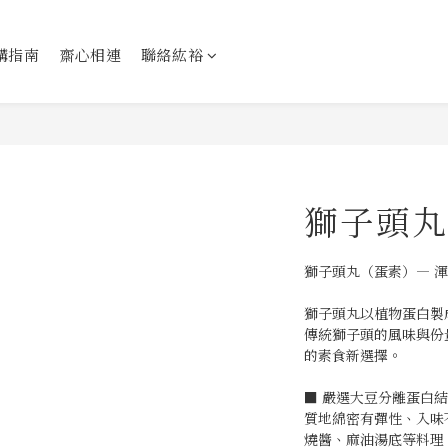
購指南
齋心相連
聯絡紘裕
獅子頭丸
獅子頭丸（蛋素）— 
獅子頭丸以植物蛋白製
傳統獅子頭的風味與份
的素食新選擇。
■ 嚴選大豆分離蛋白
質地綿密有彈性、入味
燒醬、麻油湯底等料理