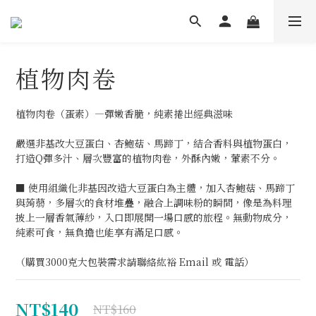
植物肉卷
植物肉卷（蛋素）—彈嫩香脆，純素捲出經典滋味
嚴選非基改大豆蛋白、杏鮑菇、馬蹄丁，結合香料與植物蛋白，
打造Q彈多汁、層次豐富的植物肉卷，外酥內嫩，葷素不分。
■ 使用組織化非基因改造大豆蛋白為主體，加入杏鮑菇、馬蹄丁
與蒟蒻，多層次的食材堆疊，融合上調味粉的瞬間，像是為料理
披上一層香氣薄紗，入口即展開一場口感的旅程。無動物成分，
純素可食，無負擔也能享有滿足口感。
（購買3000克大包裝需求請聯絡紘裕 Email 或 電話）
NT$140
NT$160