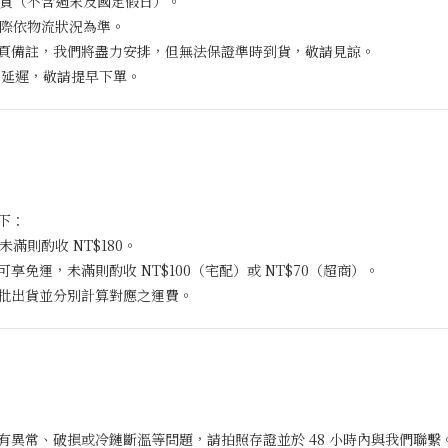
內出貨（不含週末及國定假日）。
實際依物流狀況為準。
頁備註，我們將盡力安排，但無法保證準時到貨，敬請見諒。
能延遲，敬請提早下單。
下：
未滿則酌收 NT$180。
 可享免運，未滿則酌收 NT$100（宅配）或 NT$70（超商）。
批出貨並分別計算對應之運費。
異常、破損或冷鏈斷溫等問題，請拍照存證並於 48 小時內與我們聯繫