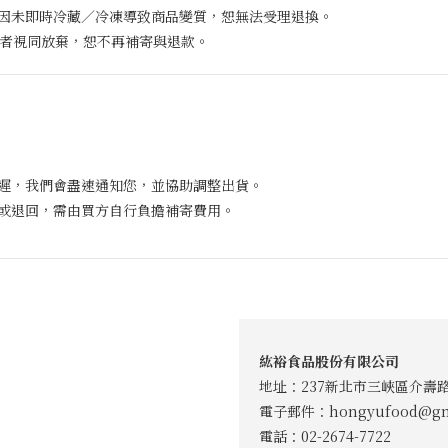
因未即時冷藏／冷凍導致商品變質，恕無法受理退換。
領者視同放棄，恕不再補寄與退款。
遲，我們會盡速通知您，並協助調整出貨。
或退回，需由買方自行負擔補寄費用。
紘裕食品股份有限公司
地址：237新北市三峽區介壽路
電子郵件：
hongyufood@gm
電話：02-2674-7722