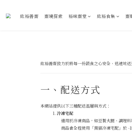
紘裕善齋
齋境探索
裕味齋堂
紘裕食集
齋
紘裕善齋致力於將每一份蔬食之心安全、迅速地送
一、配送方式
本網站提供以下三種配送溫層與方式：
冷凍宅配
適用於冷凍商品，如豆製火腿、調理料
商品會全程使用「黑貓冷凍宅配」於 -1